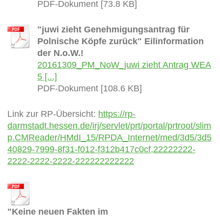
PDF-Dokument [73.8 KB]
"juwi zieht Genehmigungsantrag für
Polnische Köpfe zurück" Eilinformation
der N.o.W.!
20161309_PM_NoW_juwi zieht Antrag WEA
5 [...]
PDF-Dokument [108.6 KB]
Link zur RP-Übersicht:
https://rp-
darmstadt.hessen.de/irj/servlet/prt/portal/prtroot/slim
p.CMReader/HMdI_15/RPDA_Internet/med/3d5/3d5
40829-7999-8f31-f012-f312b417c0cf,22222222-
2222-2222-2222-222222222222
"Keine neuen Fakten im