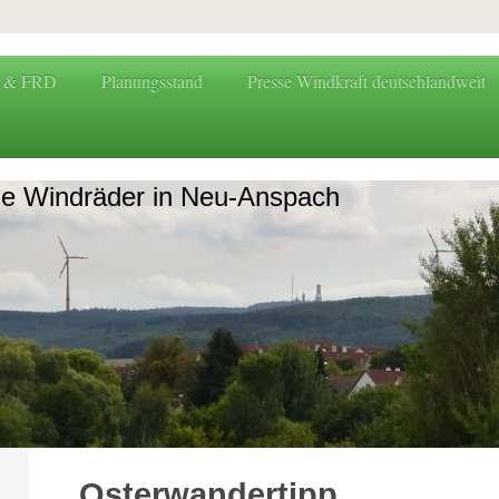
G & FRD
Planungsstand
Presse Windkraft deutschlandweit
ne Windräder in Neu-Anspach
Osterwandertipp