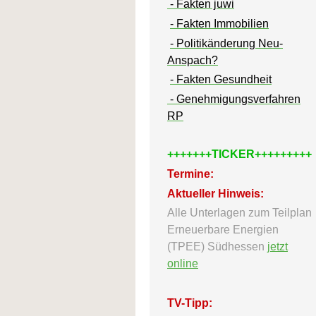
- Fakten juwi
- Fakten Immobilien
- Politikänderung Neu-
Anspach?
- Fakten Gesundheit
- Genehmigungsverfahren
RP
+++++++TICKER+++++++++
Termine:
Aktueller Hinweis:
Alle Unterlagen zum Teilplan
Erneuerbare Energien
(TPEE) Südhessen
jetzt
online
TV-Tipp: