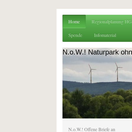
Home
Regionalplanung H
Spende
Infomaterial
N.o.W.! Naturpark oh
N.o.W.! Offene Briefe an