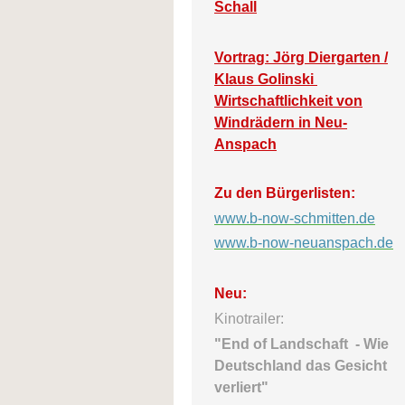
Schall
Vortrag: Jörg Diergarten /
Klaus Golinski
Wirtschaftlichkeit von
Windrädern in Neu-
Anspach
Zu den Bürgerlisten:
www.b-now-schmitten.de
www.b-now-neuanspach.de
Neu:
Kinotrailer:
"End of Landschaft -
Wie
Deutschland das Gesicht
verliert"