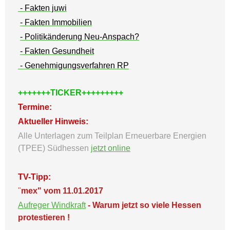
- Fakten juwi
- Fakten Immobilien
- Politikänderung Neu-Anspach?
- Fakten Gesundheit
- Genehmigungsverfahren RP
+++++++TICKER+++++++++
Termine:
Aktueller Hinweis:
Alle Unterlagen zum Teilplan Erneuerbare Energien
(TPEE) Südhessen
jetzt online
TV-Tipp:
"
mex" vom 11.01.2017
Aufreger Windkraft
- Warum jetzt so viele Hessen
protestieren !