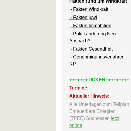
Fakten rund um Windkraft
- Fakten Windkraft
- Fakten juwi
- Fakten Immobilien
- Politikänderung Neu-
Anspach?
- Fakten Gesundheit
- Genehmigungsverfahren
RP
+++++++TICKER+++++++++
Termine:
Aktueller Hinweis:
Alle Unterlagen zum Teilplan
Erneuerbare Energien
(TPEE) Südhessen
jetzt
online