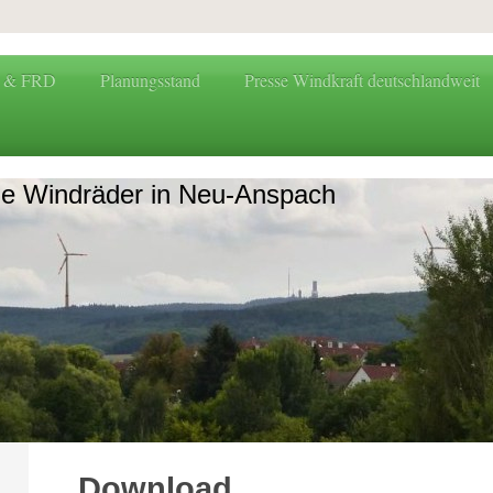
G & FRD
Planungsstand
Presse Windkraft deutschlandweit
ne Windräder in Neu-Anspach
Download