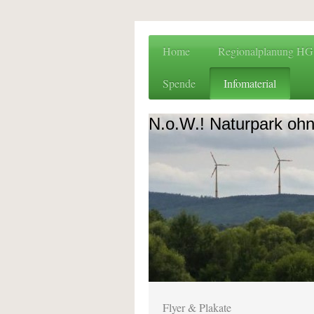
Home
Regionalplanung H
Spende
Infomaterial
N.o.W.! Naturpark oh
Flyer & Plakate