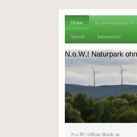
Home
Regionalplanung H
Spende
Infomaterial
N.o.W.! Naturpark oh
N.o.W.! Offene Briefe an