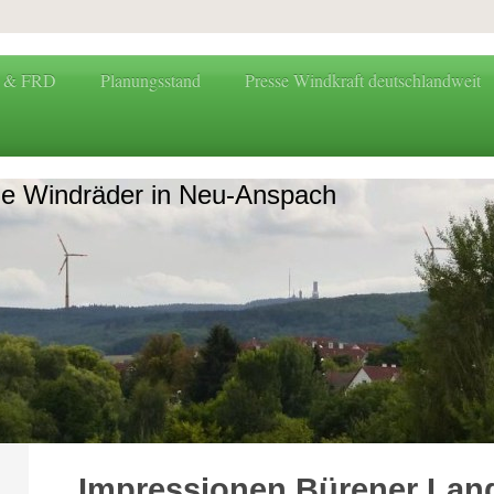
G & FRD
Planungsstand
Presse Windkraft deutschlandweit
ne Windräder in Neu-Anspach
Impressionen Bürener Lan