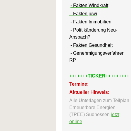
- Fakten Windkraft
- Fakten juwi
- Fakten Immobilien
- Politikänderung Neu-
Anspach?
- Fakten Gesundheit
- Genehmigungsverfahren
RP
+++++++TICKER+++++++++
Termine:
Aktueller Hinweis:
Alle Unterlagen zum Teilplan
Erneuerbare Energien
(TPEE) Südhessen
jetzt
online